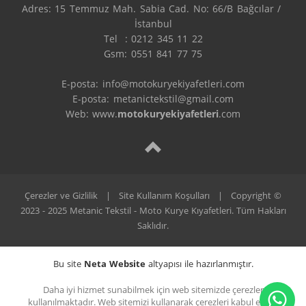
Adres: 15 Temmuz Mah. Sabia Cad. No: 66/B Bağcılar / 
İstanbul

Tel  : 0212 345 11 22

Gsm: 0551 841 77 75

E-posta: info@motokuryekiyafetleri.com

E-posta: metanictekstil@gmail.com

Web: www.
motokuryekiyafetleri
.com
Çerezler ve Gizlilik
|
Site Kullanım Koşulları
|
Copyright ©
2023 - 2025 Metanic Tekstil - Moto Kurye Kıyafetleri. Tüm Hakları
Saklıdır.
Bu site
Neta Website
altyapısı ile hazırlanmıştır.
Daha iyi hizmet sunabilmek için web sitemizde çerezler
kullanılmaktadır. Web sitemizi kullanarak çerezleri kabul etmiş