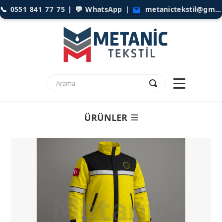
📞
0551 841 77 75
| 💬
WhatsApp
|
metanictekstil@gmail.com
ÜRÜNLER