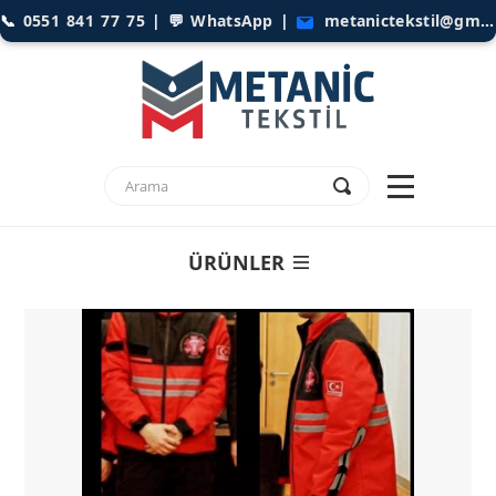
📞
0551 841 77 75
| 💬
WhatsApp
|
metanictekstil@gmail.com
ÜRÜNLER