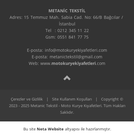
METANİC TEKSTİL
Adres: 15 Temmuz Mah. Sabia Cad. No: 66/B Bağcılar / 
İstanbul

Tel  : 0212 345 11 22

Gsm: 0551 841 77 75

E-posta: info@motokuryekiyafetleri.com

E-posta: metanictekstil@gmail.com

Web: www.
motokuryekiyafetleri
.com
Çerezler ve Gizlilik
|
Site Kullanım Koşulları
|
Copyright ©
2023 - 2025 Metanic Tekstil - Moto Kurye Kıyafetleri. Tüm Hakları
Saklıdır.
Bu site
Neta Website
altyapısı ile hazırlanmıştır.