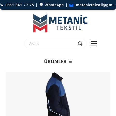
📞
0551 841 77 75
| 💬
WhatsApp
|
metanictekstil@gmail.com
ÜRÜNLER