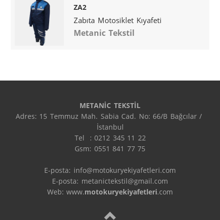
ZA2
Zabıta Motosiklet Kıyafeti
Metanic Tekstil
METANİC TEKSTİL
Adres: 15 Temmuz Mah. Sabia Cad. No: 66/B Bağcılar / 
İstanbul

Tel  : 0212 345 11 22

Gsm: 0551 841 77 75

E-posta: info@motokuryekiyafetleri.com

E-posta: metanictekstil@gmail.com

Web: www.
motokuryekiyafetleri
.com