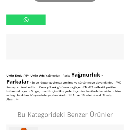
Yağmurluk -
Ürün Kodu:
YP4
Ürün Adı:
Yağmurluk - Parka
Parkalar
• Su ve rüzgar geçirmez yırtılma ve sürtünmeye dayanıklıdır. . PVC
Kumaştan imal edilir. • Gece yüksek görünme sağlayan EN 471 reflektif şeritler
kullanmaktayız. • Su geçirmezlik için dikiş yerleri içerden bantlarla kapatılır. • İsim
ve logo baskıları bünyemizde yapılmaktadır. ** En Az 10 adet olarak Sipariş
Alınır..**
Bu Kategorideki Benzer Ürünler