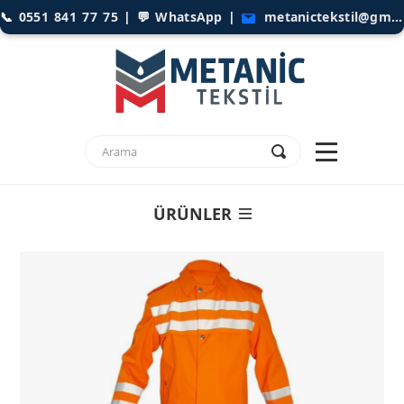
📞
0551 841 77 75
| 💬
WhatsApp
|
metanictekstil@gmail.com
ÜRÜNLER