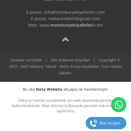
E-posta: info@motokuryekiyafetleri.com

E-posta: metanictekstil@gmail.com

Web: www.
motokuryekiyafetleri
.com
Çerezler ve Gizlilik
|
Site Kullanım Koşulları
|
Copyright ©
2023 - 2025 Metanic Tekstil - Moto Kurye Kıyafetleri. Tüm Hakları
Saklıdır.
Bu site
Neta Website
altyapısı ile hazırlanmıştır.
Daha iyi hizmet sunabilmek için web sitemizde çerezler
kullanılmaktadır. Web sitemizi kullanarak çerezleri kabul etmiş
sayılırsınız.
Bizi Arayın