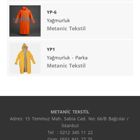
YP-6
Yağmurluk
Metanic Tekstil
YP1
Yağmurluk - Parka
Metanic Tekstil
METANİC TEKSTİL
Adres: 15 Temmuz Mah. Sabia Cad. No: 66/B Bağcılar / 
İstanbul

Tel  : 0212 345 11 22

Gsm: 0551 841 77 75
