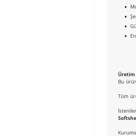
Mo
Şe
Gü
En
Üretim
Bu ürü
Tüm üre
İstenile
Softshe
Kurumsa