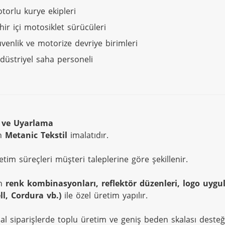
torlu kurye ekipleri
hir içi motosiklet sürücüleri
venlik ve motorize devriye birimleri
düstriyel saha personeli
 ve Uyarlama
n 
Metanic Tekstil
 imalatıdır.
tim süreçleri müşteri taleplerine göre şekillenir.
n 
renk kombinasyonları, reflektör düzenleri, logo uygu
ll, Cordura vb.)
 ile özel üretim yapılır.
l siparişlerde toplu üretim ve geniş beden skalası desteği