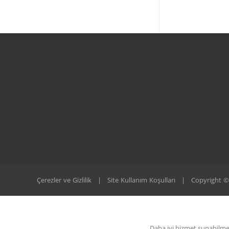
Çerezler ve Gizlilik
|
Site Kullanım Koşulları
|
Copyright © 
Daha iyi hizmet sunabilmek