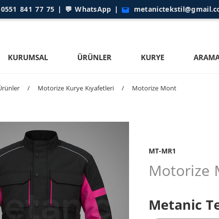

0551 841 77 75
| 💬
WhatsApp
|
metanictekstil@gmail.
KURUMSAL
ÜRÜNLER
KURYE
ARAMA
Ürünler
/
Motorize Kurye Kıyafetleri
/
Motorize Mont
MT-MR1
Motorize 
Metanic Te