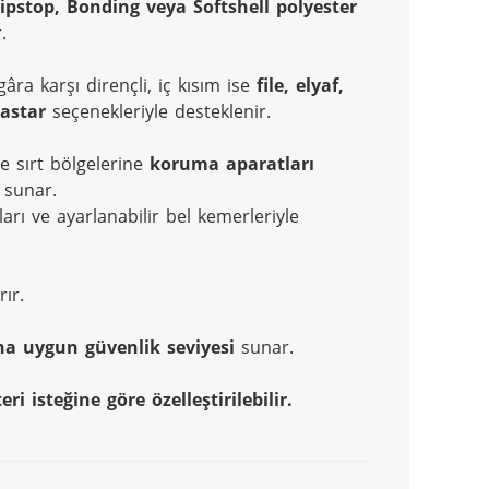
ipstop, Bonding veya Softshell polyester 
.
ra karşı dirençli, iç kısım ise 
file, elyaf, 
astar
 seçenekleriyle desteklenir.
 sırt bölgelerine 
koruma aparatları 
 sunar.

Yüksek yaka, bilek cırtları ve ayarlanabilir bel kemerleriyle 
ır.
na uygun güvenlik seviyesi
 sunar.
ri isteğine göre özelleştirilebilir.