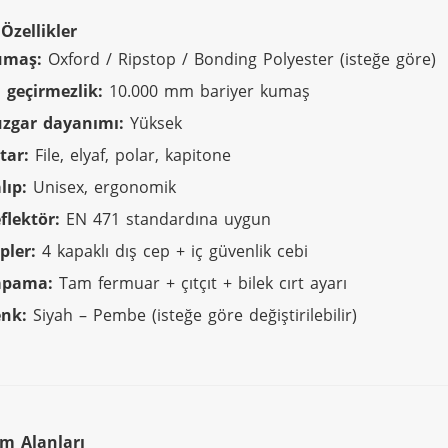
Özellikler
umaş:
Oxford / Ripstop / Bonding Polyester (isteğe göre)
 geçirmezlik:
10.000 mm bariyer kumaş
zgar dayanımı:
Yüksek
tar:
File, elyaf, polar, kapitone
lıp:
Unisex, ergonomik
flektör:
EN 471 standardına uygun
pler:
4 kapaklı dış cep + iç güvenlik cebi
apama:
Tam fermuar + çıtçıt + bilek cırt ayarı
nk:
Siyah – Pembe (isteğe göre değiştirilebilir)
ım Alanları