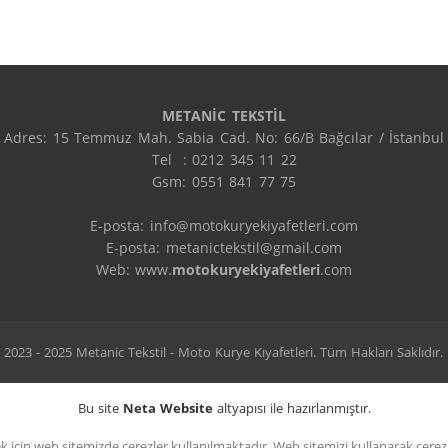
METANİC TEKSTİL
Adres: 15 Temmuz Mah. Sabia Cad. No: 66/B Bağcılar / İstanbul

Tel  : 0212 345 11 22

Gsm: 0551 841 77 75

E-posta: info@motokuryekiyafetleri.com

E-posta: metanictekstil@gmail.com

Web: www.
motokuryekiyafetleri
.com
2023 - 2025 Metanic Tekstil - Moto Kurye Kıyafetleri. Tüm Hakları Saklıdır.
Bu site
Neta Website
altyapısı ile hazırlanmıştır.
 için web sitemizde çerezler kullanılmaktadır. Web sitemizi kullanarak çerezler