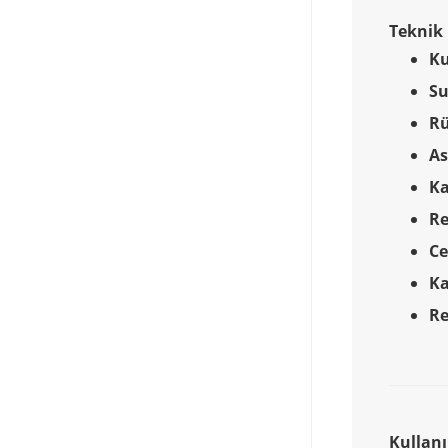
Teknik 
K
Su
Rü
As
Ka
Re
Ce
K
Re
Kullan