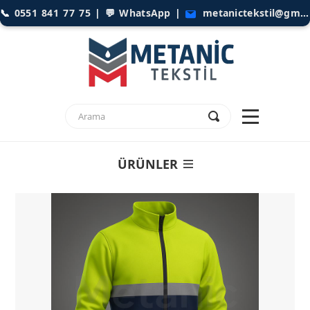
📞
0551 841 77 75
| 💬
WhatsApp
|
metanictekstil@gmail.com
ÜRÜNLER