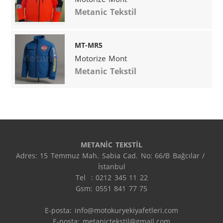
Metanic Tekstil
MT-MR5
Motorize Mont
Metanic Tekstil
METANİC TEKSTİL
Adres: 15 Temmuz Mah. Sabia Cad. No: 66/B Bağcılar / 
İstanbul

Tel  : 0212 345 11 22

Gsm: 0551 841 77 75

E-posta: info@motokuryekiyafetleri.com

E-posta: metanictekstil@gmail.com
