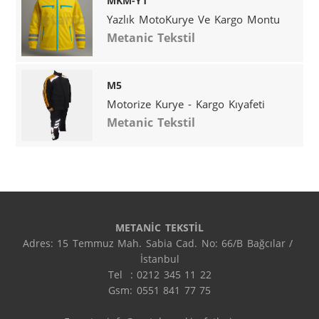
MKM-Y1
Yazlık MotoKurye Ve Kargo Montu
Metanic Tekstil
M5
Motorize Kurye - Kargo Kıyafeti
Metanic Tekstil
METANİC TEKSTİL
Adres: 15 Temmuz Mah. Sabia Cad. No: 66/B Bağcılar / 
İstanbul

Tel  : 0212 345 11 22

Gsm: 0551 841 77 75
