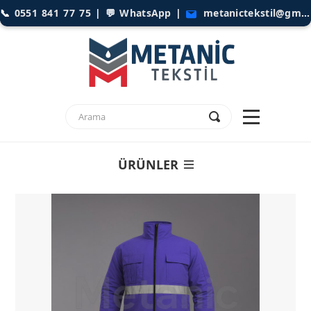
📞
0551 841 77 75
| 💬
WhatsApp
|
metanictekstil@gmail.com
ÜRÜNLER