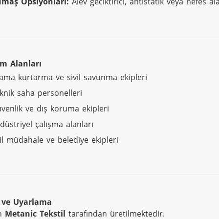
maş Opsiyonları:
Alev geciktirici, antistatik veya nefes a
ım Alanları
ama kurtarma ve sivil savunma ekipleri
knik saha personelleri
venlik ve dış koruma ekipleri
düstriyel çalışma alanları
il müdahale ve belediye ekipleri
 ve Uyarlama
n 
Metanic Tekstil
 tarafından üretilmektedir.