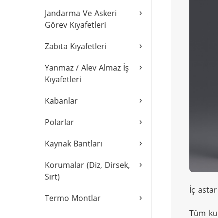
›
Jandarma Ve Askeri
Görev Kıyafetleri
›
Zabıta Kıyafetleri
›
Yanmaz / Alev Almaz İş
Kıyafetleri
›
Kabanlar
›
Polarlar
›
Kaynak Bantları
›
Korumalar (Diz, Dirsek,
Sırt)
İç asta
›
Termo Montlar
Tüm kum