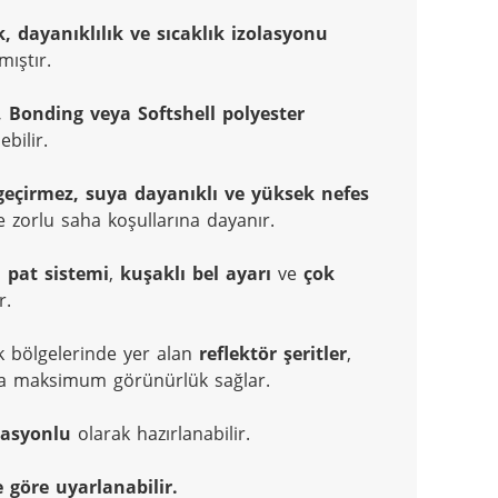
, dayanıklılık ve sıcaklık izolasyonu
ıştır.
 Bonding veya Softshell polyester
bilir.
geçirmez, suya dayanıklı ve yüksek nefes 
yle zorlu saha koşullarına dayanır.
lı pat sistemi
, 
kuşaklı bel ayarı
 ve 
çok 
r.
k bölgelerinde yer alan 
reflektör şeritler
, 
a maksimum görünürlük sağlar.
lasyonlu
 olarak hazırlanabilir.
 göre uyarlanabilir.