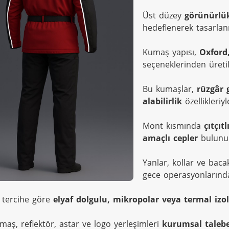
Üst düzey 
görünürlük
hedeflenerek tasarlanm
Kumaş yapısı, 
Oxford,
seçeneklerinden üretile
Bu kumaşlar, 
rüzgâr 
alabilirlik
 özellikleri
Mont kısmında 
çıtçıt
amaçlı cepler
 bulunu
Yanlar, kollar ve baca
gece operasyonlarınd
r tercihe göre 
elyaf dolgulu, mikropolar veya termal izo
aş, reflektör, astar ve logo yerleşimleri 
kurumsal talebe