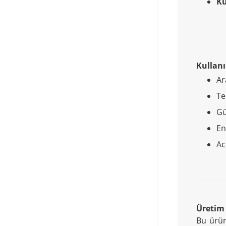
Ku
Kullan
Ar
Te
Gü
En
Ac
Üretim
Bu ürü