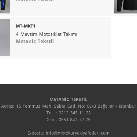
MT-MKT1
4 Mevsim Motosiklet Takımı
Metanic Tekstil
METANİC TEKSTİL
Adres: 15 Temmuz Mah. Sabia Cad. No: 66/B Bağcılar / İstanbul

Tel  : 0212 345 11 22

Gsm: 0551 841 77 75

E-posta: info@motokuryekiyafetleri.com
