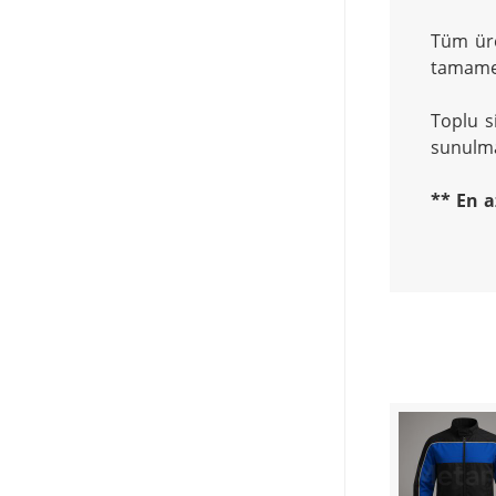
Tüm üre
tamame
Toplu si
sunulma
** En a