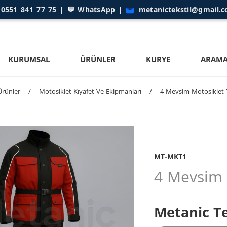

0551 841 77 75
| 💬
WhatsApp
|
metanictekstil@gmail.
KURUMSAL
ÜRÜNLER
KURYE
ARAMA
Ürünler
/
Motosiklet Kıyafet Ve Ekipmanları
/
4 Mevsim Motosiklet 
MT-MKT1
4 Mevsim 
Metanic Te