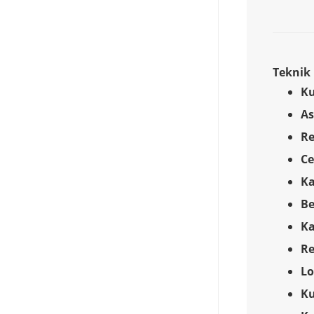
Teknik 
K
As
Re
Ce
K
Be
Ka
Re
Lo
Ku