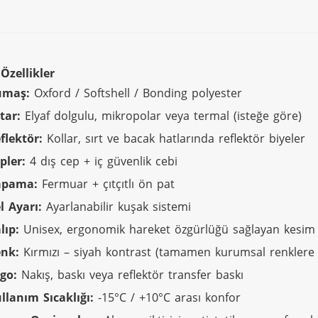
Özellikler
umaş:
Oxford / Softshell / Bonding polyester
tar:
Elyaf dolgulu, mikropolar veya termal (isteğe göre)
flektör:
Kollar, sırt ve bacak hatlarında reflektör biyeler
pler:
4 dış cep + iç güvenlik cebi
apama:
Fermuar + çıtçıtlı ön pat
l Ayarı:
Ayarlanabilir kuşak sistemi
lıp:
Unisex, ergonomik hareket özgürlüğü sağlayan kesim
nk:
Kırmızı – siyah kontrast (tamamen kurumsal renklere gö
go:
Nakış, baskı veya reflektör transfer baskı
llanım Sıcaklığı:
-15°C / +10°C arası konfor