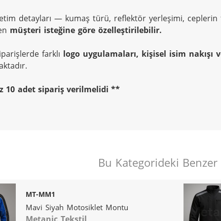
tim detayları — kumaş türü, reflektör yerleşimi, ceplerin t
n 
müşteri isteğine göre özelleştirilebilir.
parişlerde farklı 
logo uygulamaları, kişisel isim nakışı 
ktadır.
z 10 adet sipariş verilmelidi **
Bu Kategorideki Benzer
MT-MM1
Mavi Siyah Motosiklet Montu
Metanic Tekstil